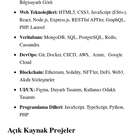
Bilgisayarlı Görü
Web Teknolojileri:
HTML5, CSS3, JavaScript (ES6+),
React, Node.js, Express.js, RESTful API'ler, GraphQL,
PHP, Laravel
Veritabanı:
MongoDB, SQL, PostgreSQL, Redis,
Cassandra
DevOps:
Git, Docker, CI/CD,
AWS
,
Azure
,
Google
Cloud
Blockchain:
Ethereum, Solidity, NFT'ler, DeFi, Web3,
Akıllı Sözleşmeler
UI/UX:
Figma, Duyarlı Tasarım, Kullanıcı Odaklı
Tasarım
Programlama Dilleri:
JavaScript, TypeScript, Python,
PHP
Açık Kaynak Projeler